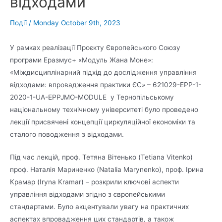
відходами
Події
/
Monday October 9th, 2023
У рамках реалізації Проєкту Європейського Союзу
програми Еразмус+ «Модуль Жана Моне»:
«Міждисциплінарний підхід до дослідження управління
відходами: впровадження практики ЄС» – 621029-EPP-1-
2020-1-UA-EPPJMO-MODULE у Тернопільському
національному технічному університеті було проведено
лекції присвячені концепції циркуляційної економіки та
сталого поводження з відходами.
Під час лекцій, проф. Тетяна Вітенько (Tetiana Vitenko)
проф. Наталія Мариненко (Natalia Marynenko), проф. Ірина
Крамар (Iryna Kramar) – розкрили ключові аспекти
управління відходами згідно з європейськими
стандартами. Було акцентували увагу на практичних
аспектах впровадження цих стандартів, а також