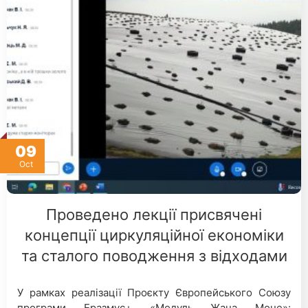
09
Oct
Проведено лекції присвячені
концепції циркуляційної економіки
та сталого поводження з відходами
У рамках реалізації Проєкту Європейського Союзу
програми Еразмус+ «Модуль Жана Моне»: