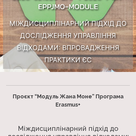
EPPJMO-MODULE
МІЖДИСЦИПЛІНАРНИЙ ПІДХІД ДО
ДОСЛІДЖЕННЯ УПРАВЛІННЯ
ВІДХОДАМИ: ВПРОВАДЖЕННЯ
ПРАКТИКИ ЄС
Проєкт “Модуль Жана Моне” Програма
Erasmus+
Міждисциплінарний підхід до